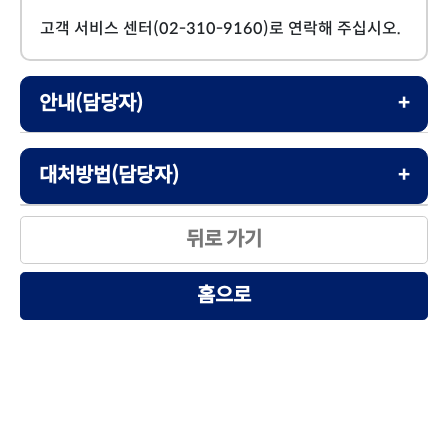
고객 서비스 센터(02-310-9160)로 연락해 주십시오.
안내(담당자)
접속문자열 디코딩실패: hwa a_sTID:hwa,
대처방법(담당자)
tpRet.nRet:10,
url:https://hwa.hiwebnet.com/Index
1. 전산업체에서 생성한 접속 URL이 올바른지 확인
뒤로 가기
홈으로