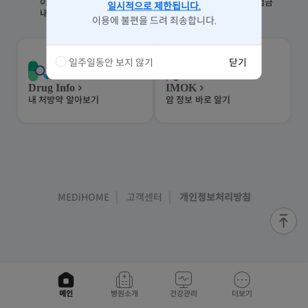
이전 청구
내 보험
내 가입 보험
놓친 보험금
일시적으로 제한됩니다.
내역 조회
무료진단
알아보기
찾기
이용에 불편을 드려 죄송합니다.
일주일동안 보지 않기
닫기
Drug Info
IMOK
내 처방약
알아보기
암 정보
바로 알기
MEDiHOME
고객센터
개인정보처리방침
메인
병원소개
건강관리
더보기