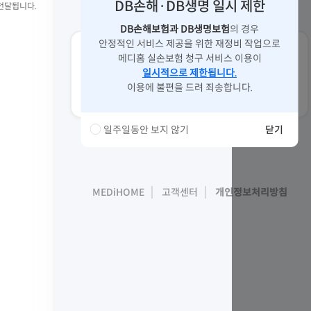
DB손해·DB생명 일시 제한
내역 조회
무료진단
알아보기
찾기
 전달됩니다.
DB손해보험과 DB생명보험
의 경우
안정적인 서비스 제공을 위한 재정비 작업으로
메디홈 실손보험 청구 서비스 이용이
일시적으로 제한됩니다.
Drug Info
IMOK
이용에 불편을 드려 죄송합니다.
내 처방약
알아보기
암 정보
바로 알기
일주일동안 보지 않기
닫기
MEDiHOME
고객센터
개인정보처리방침